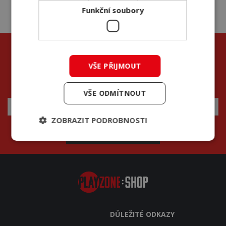
Funkční soubory
VŠE PŘIJMOUT
Přihlašte se k odběru novinek a neunikne vám žádná
akce
VŠE ODMÍTNOUT
ZOBRAZIT PODROBNOSTI
REGISTROVAT
DŮLEŽITÉ ODKAZY