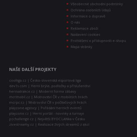
Všeobecné obchodní podmínky
Ochrana osobních údajů
Informace o dopravě
O nás
Reklamace zboží
Nastavení cookies
Prohlášení o přístupnosti e-shopu
Mapa stránky
NAŠE DALŠÍ PROJEKTY
coolliga.cz | Česko-slovenská esportová liga
dev1s.com | Herní brýle, podložky a příslušenství
herniatrakce.cz | Moderní forma zábavy
mcrmobil.cz | Mistrovství ČR v mobilních hrách
mcrpc.cz | Mistrovství ČR v počítačových hrách
playzone.agency | Pořádání herních eventů
playzone.cz | Herní portál - novinky a turnaje
pzchallenge.cz | Největší BYOC LANka v Česku
zivestreamy.cz | Realizace živých streamů z akcí