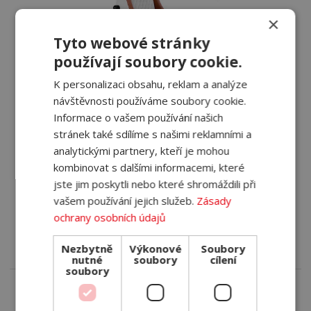
×
Tyto webové stránky
používají soubory cookie.
K personalizaci obsahu, reklam a analýze
návštěvnosti používáme soubory cookie.
Informace o vašem používání našich
HERNÍ ŽIDLE LUXURY CREMA
stránek také sdílíme s našimi reklamními a
analytickými partnery, kteří je mohou
kombinovat s dalšími informacemi, které
DEV1S LUXURY CREMA je naše prémiová herní židle, kde
jste jim poskytli nebo které shromáždili při
jsme se designem...
vašem používání jejich služeb.
Zásady
ochrany osobních údajů
8 990 Kč
s DPH
DETAIL
Skladem
Nezbytně
Výkonové
Soubory
nutné
soubory
cílení
soubory