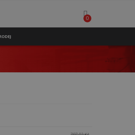
0
RODEJ
797,02 Kč