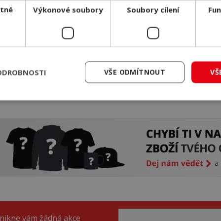
tné
Výkonové soubory
Soubory cílení
Fun
INA „MY JSME ESPORT“ ŠEDÁ
MIKINA „CS BOMB CODE“ ČE
íš esportu? Ukaž svou podporu
Poznáš kód na naší mikině?
nální mikinou z naší vlastní...
Gratulujeme, patříš mezi oprav
fanoušky...
ODROBNOSTI
VŠE ODMÍTNOUT
VŠ
 Kč
s DPH
899 Kč
s DPH
DETAIL
DETA
adem
Skladem
unikne vám žádná akce