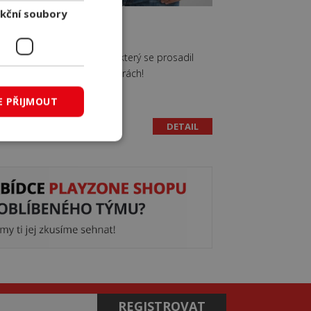
kční soubory
RNÁ
MIKINA MIKEN
Streamer a hráč který se prosadil
dové
hned v několika hrách!
E PŘIJMOUT
799 Kč
679 Kč
s DPH
IL
DETAIL
Skladem
REGISTROVAT