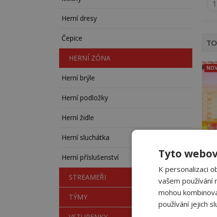
Herní dresy
Čepice
TO
HERNÍ ZÓNA
NOV
Herní brýle
Herní podložky
Herní židle
Herní sluchátka
Tyto webov
Herní příslušenství
K personalizaci o
STREAMEŘI
vašem používání na
mohou kombinovat 
TÝMY
používání jejich s
VSTUPENKY