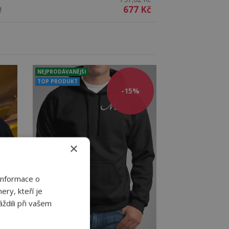
677 Kč
!
NEJPRODÁVANĚJŠI
TOP PRODUKT
-15%
×
Informace o
ery, kteří je
ždili při vašem