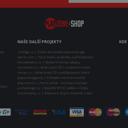
NAŠE DALŠÍ PROJEKTY
KDE
nky
coolliga.cz | Česko-slovenská esportová liga
dev1s.com | Herní brýle, podložky a příslušenství
herniatrakce.cz | Moderní forma zábavy
mcrmobil.cz | Mistrovství ČR v mobilních hrách
mcrpc.cz | Mistrovství ČR v počítačových hrách
playzone.agency | Pořádání herních eventů
playzone.cz | Herní portál - novinky a turnaje
shopu
pzchallenge.cz | Největší BYOC LANka v Česku
zivestreamy.cz | Realizace živých streamů z akcí