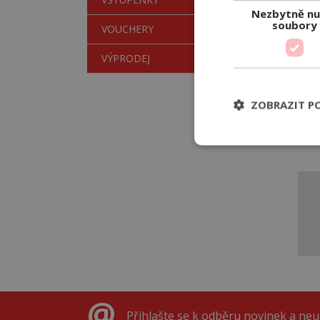
Nezbytně nu
MIK
soubory
VOUCHERY
VÝPRODEJ
Fand
origi
ZOBRAZIT P
899
Skl
Přihlašte se k odběru novinek a ne