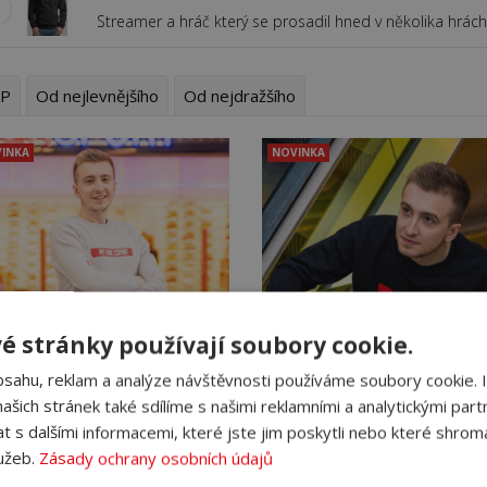
Streamer a hráč který se prosadil hned v několika hrách
P
Od nejlevnějšího
Od nejdražšího
INKA
NOVINKA
é stránky používají soubory cookie.
bsahu, reklam a analýze návštěvnosti používáme soubory cookie. 
šich stránek také sdílíme s našimi reklamními a analytickými partn
s dalšími informacemi, které jste jim poskytli nebo které shromá
lužeb.
Zásady ochrany osobních údajů