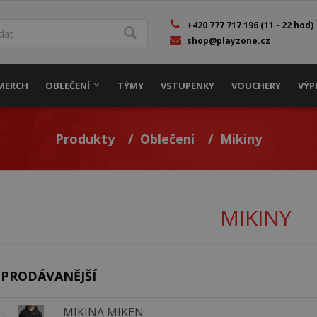
hledávání
+420 777 717 196 (11 - 22 hod)
shop@playzone.cz
edat
MERCH
OBLEČENÍ
TÝMY
VSTUPENKY
VOUCHERY
VÝP
Herní dresy
Produkty
Oblečení
Mikiny
Trička
Mikiny
Čepice
MIKINY
JPRODÁVANĚJŠÍ
MIKINA MIKEN