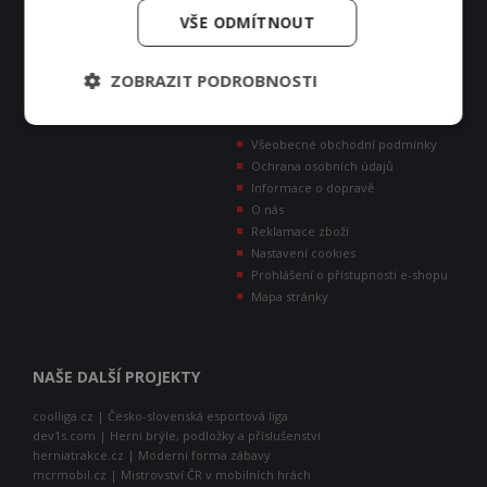
VŠE ODMÍTNOUT
ZOBRAZIT PODROBNOSTI
DŮLEŽITÉ ODKAZY
Všeobecné obchodní podmínky
Ochrana osobních údajů
Informace o dopravě
O nás
Reklamace zboží
Nastavení cookies
Prohlášení o přístupnosti e-shopu
Mapa stránky
NAŠE DALŠÍ PROJEKTY
coolliga.cz | Česko-slovenská esportová liga
dev1s.com | Herní brýle, podložky a příslušenství
herniatrakce.cz | Moderní forma zábavy
mcrmobil.cz | Mistrovství ČR v mobilních hrách