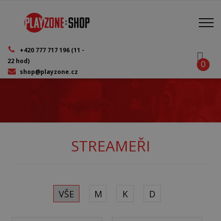
Přejít
k
hlavnímu
obsahu
+420 777 717 196 (11 -
22 hod)
0
shop@playzone.cz
STREAMEŘI
VŠE
M
K
D