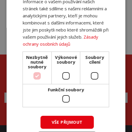
Informace o vašem používání našich
DEV1S
stránek také sdílíme s našimi reklamními a
analytickými partnery, kteří je mohou
kombinovat s dalšími informacemi, které
jste jim poskytli nebo které shromáždili při
vašem používání jejich služeb.
Zásady
ochrany osobních údajů
Nezbytně
Výkonové
Soubory
nutné
soubory
cílení
soubory
Přihlašte se k odběru novinek a neunikne vám žádná
akce
Funkční soubory
REGISTROVAT
VŠE PŘIJMOUT